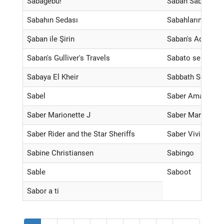
Sabagebu!
Sabah Sabah Sed
Sabahın Sedası
Sabahların Sulta
Şaban ile Şirin
Saban's Adventur
Saban's Gulliver's Travels
Sabato sera
Sabaya El Kheir
Sabbath School 
Sabel
Saber Amar
Saber Marionette J
Saber Marionette
Saber Rider and the Star Sheriffs
Saber Vivir
Sabine Christiansen
Sabingo
Sable
Saboot
Sabor a ti