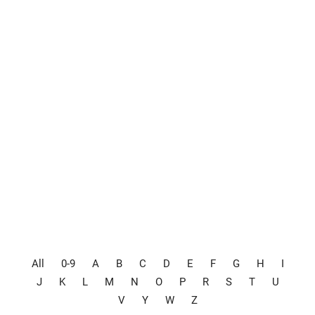
All
0-9
A
B
C
D
E
F
G
H
I
J
K
L
M
N
O
P
R
S
T
U
V
Y
W
Z