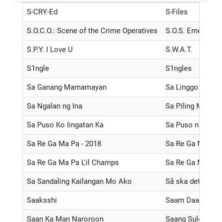
S-CRY-Ed
S-Files
S.O.C.O.: Scene of the Crime Operatives
S.O.S. Emergênc
S.P.Y. I Love U
S.W.A.T.
S1ngle
S1ngles
Sa Ganang Mamamayan
Sa Linggo nAPO 
Sa Ngalan ng Ina
Sa Piling Mo
Sa Puso Ko Iingatan Ka
Sa Puso ni Dok
Sa Re Ga Ma Pa - 2018
Sa Re Ga Ma Pa -
Sa Re Ga Ma Pa L'il Champs
Sa Re Ga Ma Pa 
Sa Sandaling Kailangan Mo Ako
Så ska det låta
Saaksshi
Saam Daam Dan
Saan Ka Man Naroroon
Saang Sulok ng L