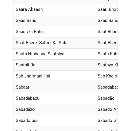
Saara Akaash
Saari Bhool Hama
Saas Bahu
Saas Bahu Aur S
Saas v/s Bahu
Saat Bhai Cham
Saat Phere: Saloni Ka Safar
Saat Phero Ki He
Saath Nibhaana Saathiya
Saath Rahega Al
Saathii Re
Saatnya Kita Sah
Sab Jholmaal Hai
Sab Khelo Sab J
Sabaat
Sabadabada
Sabadabadu
Sabadão
Sabadazo
Sábado Animado
Sábado bus
Sábado Gigante